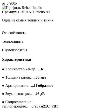
от
5 900
Р
Премиум+
REHAU Intelio 80
Одна из самых теплых и тихих
Освещённость
Теплозащита
Шумоизоляция
Характеристики
●
Количество камер…..
6
●
Толщина рамы…..
80 мм
●
Армирование…..
П-образное
●
Звукоизоляция…..
46 дБ
●
Сопротивление
теплопередаче…..
0.95 (м2xC°)/Вт