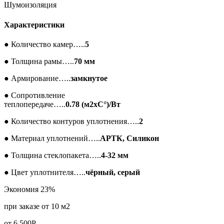
Шумоизоляция
Характеристики
●
Количество камер…..
5
●
Толщина рамы…..
70 мм
●
Армирование…..
замкнутое
●
Сопротивление
теплопередаче…..
0.78 (м2xC°)/Вт
●
Количество контуров уплотнения…..
2
●
Материал уплотнений…..
АРТК, Силикон
●
Толщина стеклопакета…..
4-32 мм
●
Цвет уплотнителя…..
чёрный, серый
Экономия 23%
при заказе от 10 м2
от
6 500
Р