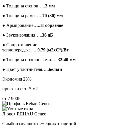
●
Толщина стенок…..
3 мм
●
Толщина рамы…..
70 (80) мм
●
Армирование…..
П-образное
●
Звукоизоляция…..
36 дБ
●
Сопротивление
теплопередаче…..
0.79 (м2xC°)/Вт
●
Толщина стеклопакета…..
32-40 мм
●
Цвет уплотнителя…..
белый
Экономия 23%
при заказе от 5 м2
от
7 900
Р
Люкс+
REHAU Geneo
Симбиоз лучших немецких традиций