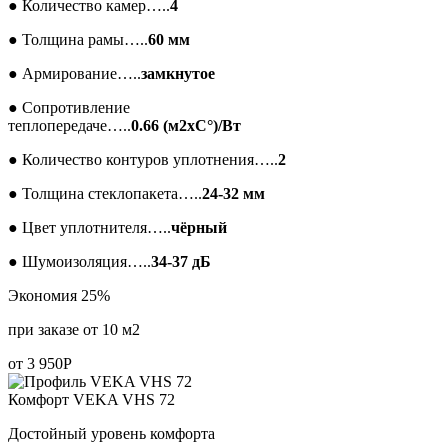
●
Количество камер…..
4
●
Толщина рамы…..
60 мм
●
Армирование…..
замкнутое
●
Сопротивление
теплопередаче…..
0.66 (м2xC°)/Вт
●
Количество контуров уплотнения…..
2
●
Толщина стеклопакета…..
24-32 мм
●
Цвет уплотнителя…..
чёрный
●
Шумоизоляция…..
34-37 дБ
Экономия 25%
при заказе от 10 м2
от
3 950
Р
Комфорт
VEKA VHS 72
Достойный уровень комфорта