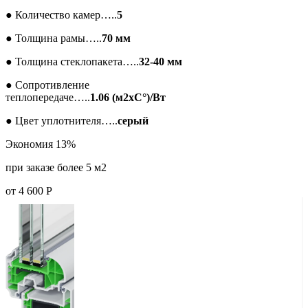
●
Количество камер…..
5
●
Толщина рамы…..
70 мм
●
Толщина стеклопакета…..
32-40 мм
●
Сопротивление
теплопередаче…..
1.06 (м2xC°)/Вт
●
Цвет уплотнителя…..
серый
Экономия 13%
при заказе более 5 м2
от
4 600
Р