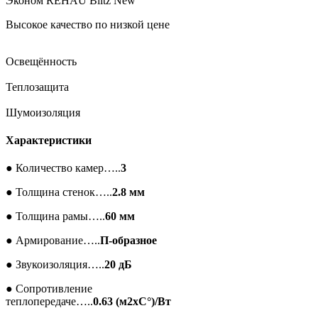
Эконом
REHAU Blitz New
Высокое качество по низкой цене
Освещённость
Теплозащита
Шумоизоляция
Характеристики
●
Количество камер…..
3
●
Толщина стенок…..
2.8 мм
●
Толщина рамы…..
60 мм
●
Армирование…..
П-образное
●
Звукоизоляция…..
20 дБ
●
Сопротивление
теплопередаче…..
0.63 (м2xC°)/Вт