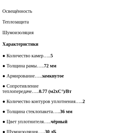
Освещённость
Теплозащита
Шумоизоляция
Характеристики
●
Количество камер…..
5
●
Толщина рамы…..
72 мм
●
Армирование…..
замкнутое
●
Сопротивление
теплопередаче…..
0.77 (м2xC°)/Вт
●
Количество контуров уплотнения…..
2
●
Толщина стеклопакета…..
36 мм
●
Цвет уплотнителя…..
чёрный
●
Шумоизоляция…..
30 дБ