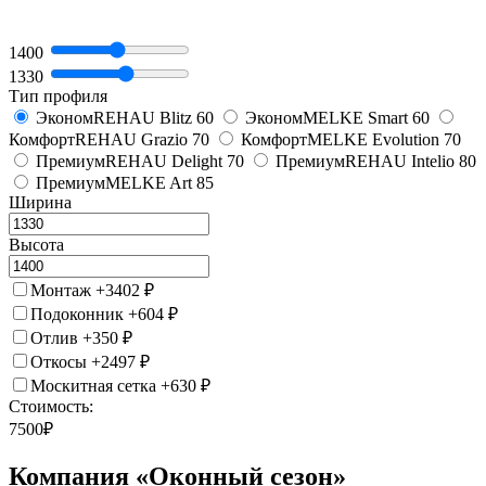
1400
1330
Тип профиля
Эконом
REHAU Blitz 60
Эконом
MELKE Smart 60
Комфорт
REHAU Grazio 70
Комфорт
MELKE Evolution 70
Премиум
REHAU Delight 70
Премиум
REHAU Intelio 80
Премиум
MELKE Art 85
Ширина
Высота
Монтаж
+
3402
₽
Подоконник
+
604
₽
Отлив
+
350
₽
Откосы
+
2497
₽
Москитная сетка
+
630
₽
Стоимость:
7500
₽
Компания «Оконный сезон»